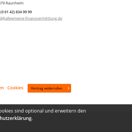
479 Raunheim
(
0 61 42) 834 99 99
il@allgemeine-finanzvermittlung.de
en
·
Cookies
Vertrag widerrufen
ookies sind optional und erweitern den
hutzerklärung
.