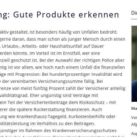
ng: Gute Produkte erkennen
Di
ktiv gestaltet, ist besonders häufig von Unfällen bedroht.
erne daran, dass man schon als junger Mensch durch einen
 Urlaubs-, Arbeits- oder Haushaltsunfall auf Dauer
rden könnte. Im Vorteil ist im Ernstfall, wer eine
ziell geschützt ist. Bei der Auswahl der richtigen Police aber
tig ist vor allem, wie hoch nach einem Unfall die finanziellen
äge mit Progression: Bei hundertprozentiger Invalidität wird
he der vereinbarten Versicherungssumme fällig. Bei
Grenze von meist fünfzig Prozent zahlt der Versicherer anteilig
aliditätsgrad. Eher ungünstig sind Verträge mit
ein Teil der Versichertenbeiträge dem Risikoschutz – mit
Ma
rer die spätere Rückerstattung finanzieren. Auch
rung wie Kranken(haus)-Tagegeld, Kurkostenbeihilfe oder
Ve
ditätsleistung im Verhältnis zu den Beiträgen.
All
 günstiger im Rahmen des Krankenversicherungsschutzes
Aug