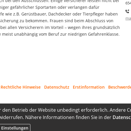
 bei den Ausschlüssen: Einige Versicherer leisten nicht bei
65
ger gefährlicher Sportarten oder verlangen dafür
e wie z.B. Gerüstbauer, Dachdecker oder Tierpfleger haben
ma
rsicherung zu bekommen. Frauen sind beim Abschluss von
bei allen Versicherern im Vorteil – wegen ihres grundsätzlich
ie meist unabhängig vom Beruf zur niedrigen Gefahrenklasse.
·
Rechtliche Hinweise
·
Datenschutz
·
Erstinformation
·
Beschwerd
r den Betrieb der Website unbedingt erforderlich. Andere C
 widerrufen. Nähere Informationen finden Sie in der
Datensc
 Einstellungen